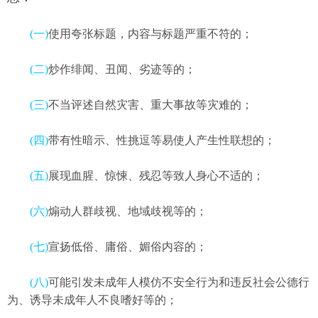
(一)
使用夸张标题，内容与标题严重不符的；
(二)
炒作绯闻、丑闻、劣迹等的；
(三)
不当评述自然灾害、重大事故等灾难的；
(四)
带有性暗示、性挑逗等易使人产生性联想的；
(五)
展现血腥、惊悚、残忍等致人身心不适的；
(六)
煽动人群歧视、地域歧视等的；
(七)
宣扬低俗、庸俗、媚俗内容的；
(八)
可能引发未成年人模仿不安全行为和违反社会公德行
为、诱导未成年人不良嗜好等的；