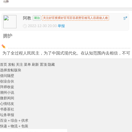
阿教
#
湖泊
关注好官窝裸好官骂官容易赞官难骂人容易做人难
5
2022-12-30 20:00
举报
拥护
为了全过程人民民主，为了中国式现代化。在认知范围内去相信，不可
首页
发帖
关注
菜单
刷新
置顶
隐藏
选择发帖版块
借问隔壁
创业合伙
拜师收徒
潮州小说
微群闲间
心情结友
书香茶社
坛务举报
百业＋综合＋供求
快递＋物流＋包装