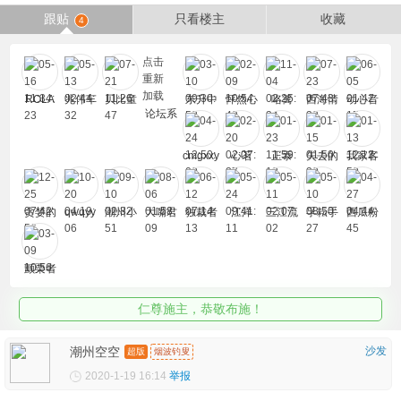
跟贴
只看楼主
收藏
4
点击
重新
加载
ROLA
兆伟车
贝比童
东升中
怦然心
咯篱
西海情
动心音
论坛系
ND
业
趣屋
介
动
歌
符
统
cmgxxy
心茗
正泰
失去的
我家客
csx
记忆
栈
贪婪的
qwqyy
潮州小
大嘴君
独裁者
江洋
三江流
孚耘手
西瓜粉
爱
ds
金鱼
_
水
机
颤栗者
仁尊施主，恭敬布施！
潮州空空
沙发
超版
烟波钓叟
2020-1-19 16:14
举报