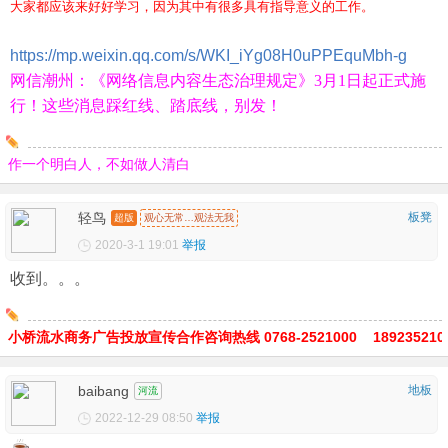
大家都应该来好好学习，因为其中有很多具有指导意义的工作。
https://mp.weixin.qq.com/s/WKI_iYg08H0uPPEquMbh-g
网信潮州：《网络信息内容生态治理规定》3月1日起正式施
行！这些消息踩红线、踏底线，别发！
作一个明白人，不如做人清白
轻鸟
板凳
超版
观心无常…观法无我
2020-3-1 19:01
举报
收到。。。
小桥流水商务广告投放宣传合作咨询热线 0768-2521000 189235210
baibang
地板
河流
2022-12-29 08:50
举报