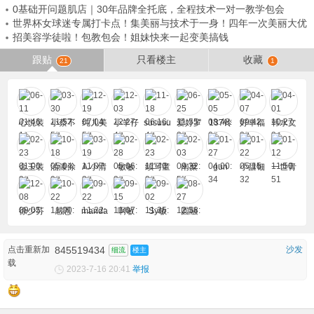
0基础开问题肌店｜30年品牌全托底，全程技术一对一教学包会
世界杯女球迷专属打卡点！集美丽与技术于一身！四年一次美丽大优
招美容学徒啦！包教包会！姐妹快来一起变美搞钱
惠，欢迎您来解锁
跟贴
只看楼主
收藏
21
1
心悦装
小蔡不
纯儿美
小羊仔
sususu
爱好罗
137铃
好幸福
韩水文
修
菜
容
汉鱼
一
化
金玉装
油漆涂
A.小情
敏敏
续写童
南糜
gun
小甜钿
一世青
修公司
料刮涂
绪
话
竹
徐少芬
感恩
manda
啊敏
Sy敏
圆融
点击重新加
845519434
沙发
细流
楼主
载
2023-7-16 20:41
举报