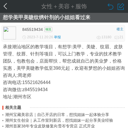
女性＋美容＋服饰
想学美甲美睫纹绣针剂的小姐姐看过来
845519434
楼主
细流
2023-7-11 20:26
举报
13180
21
承接潮汕地区的教学项目，有想学:美甲、美睫、纹眉、皮肤
管理、纹唇、针剂等项目，可以上门教学，专业的技术教学
团队，包教包会，店面帮扶，帮您成就自己的美业梦，价格
实惠，美甲美睫教学低至398元起，欢迎有梦想的小姐姐咨询
咨询人:周老师
咨询电话:15521626444
咨询微信:z845519434
地址:潮州市区
相关主题
潮州宝藏美容店｜自己开店的日常，想找姐妹一起体验分享
潮州女生创业｜从工作室到新店，想找姐妹一起分享美业经验
潮州首家38年专业皮肤修复向雪岑专营店 正式开业