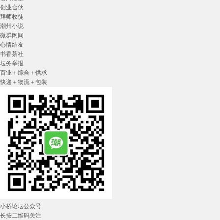
创业合伙
拜师收徒
潮州小说
微群闲间
心情结友
书香茶社
坛务举报
百业＋综合＋供求
快递＋物流＋包装
小桥论坛公众号
长按二维码关注