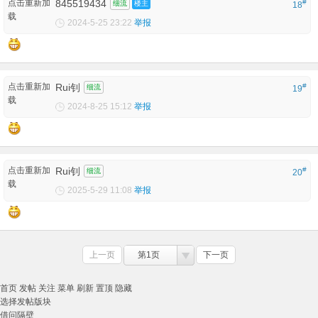
点击重新加
845519434
#
细流
楼主
18
载
2024-5-25 23:22
举报
点击重新加
Rui钊
#
细流
19
载
2024-8-25 15:12
举报
点击重新加
Rui钊
#
细流
20
载
2025-5-29 11:08
举报
上一页
第1页
下一页
首页
发帖
关注
菜单
刷新
置顶
隐藏
选择发帖版块
借问隔壁