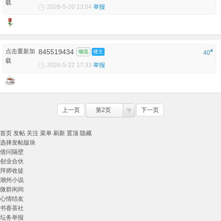
载
2026-5-20 13:04
举报
点击重新加
845519434
#
细流
楼主
40
载
2026-5-22 17:33
举报
上一页
第2页
下一页
首页
发帖
关注
菜单
刷新
置顶
隐藏
选择发帖版块
借问隔壁
创业合伙
拜师收徒
潮州小说
微群闲间
心情结友
书香茶社
坛务举报