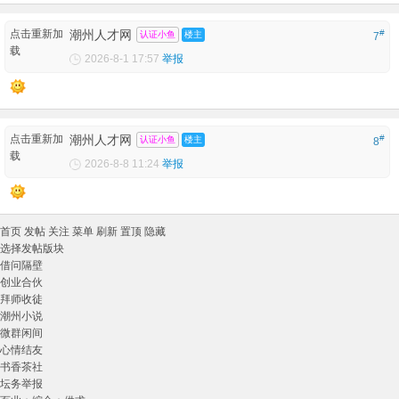
点击重新加
潮州人才网
#
认证小鱼
楼主
7
载
2026-8-1 17:57
举报
点击重新加
潮州人才网
#
认证小鱼
楼主
8
载
2026-8-8 11:24
举报
首页
发帖
关注
菜单
刷新
置顶
隐藏
选择发帖版块
借问隔壁
创业合伙
拜师收徒
潮州小说
微群闲间
心情结友
书香茶社
坛务举报