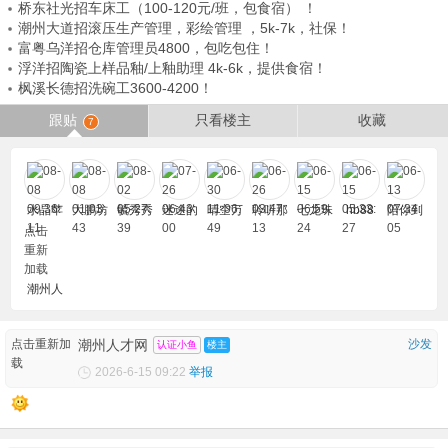
桥东社光招车床工（100-120元/班，包食宿） ！
潮州大道招滚压生产管理，彩绘管理 ，5k-7k，社保！
富粤乌洋招仓库管理员4800，包吃包住！
浮洋招陶瓷上样品釉/上釉助理 4k-6k，提供食宿！
枫溪长德招洗碗工3600-4200！
跟贴
只看楼主
收藏
7
水晶苹
大鹏坊
毓秀秀
迷途的
晴空万
聆听那
七龙珠
hb88
陪你到
果
羔羊
里
伤感
底
点击
重新
加载
潮州人
才网
点击重新加
潮州人才网
沙发
认证小鱼
楼主
载
2026-6-15 09:22
举报