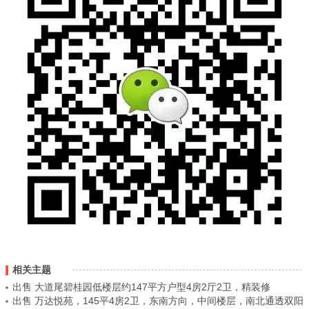
相关主题
出售 大道尾碧桂园低楼层约147平方户型4房2厅2卫，精装修
出售 万达悦苑，145平4房2卫，东南方向，中间楼层，南北通透双阳