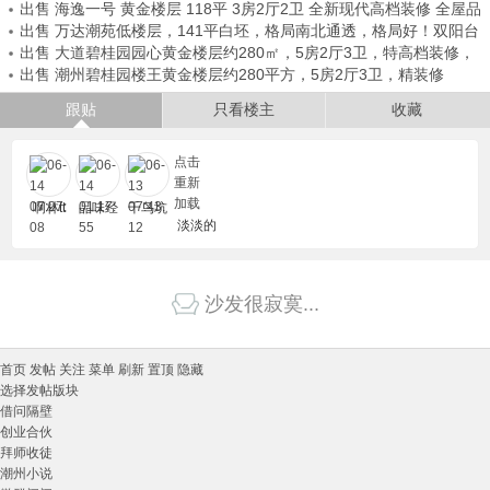
出售 海逸一号 黄金楼层 118平 3房2厅2卫 全新现代高档装修 全屋品
台，可出证过户
出售 万达潮苑低楼层，141平白坯，格局南北通透，格局好！双阳台
牌定制
出售 大道碧桂园园心黄金楼层约280㎡，5房2厅3卫，特高档装修，
可做4房
出售 潮州碧桂园楼王黄金楼层约280平方，5房2厅3卫，精装修
基本没住
跟贴
只看楼主
收藏
点击
重新
加载
啊林tt
品味经
千鸟坑
淡淡的
典
风
沙发很寂寞...
首页
发帖
关注
菜单
刷新
置顶
隐藏
选择发帖版块
借问隔壁
创业合伙
拜师收徒
潮州小说