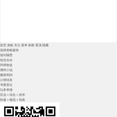
首页
发帖
关注
菜单
刷新
置顶
隐藏
选择发帖版块
借问隔壁
创业合伙
拜师收徒
潮州小说
微群闲间
心情结友
书香茶社
坛务举报
百业＋综合＋供求
快递＋物流＋包装