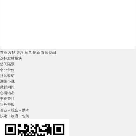
首页
发帖
关注
菜单
刷新
置顶
隐藏
选择发帖版块
借问隔壁
创业合伙
拜师收徒
潮州小说
微群闲间
心情结友
书香茶社
坛务举报
百业＋综合＋供求
快递＋物流＋包装