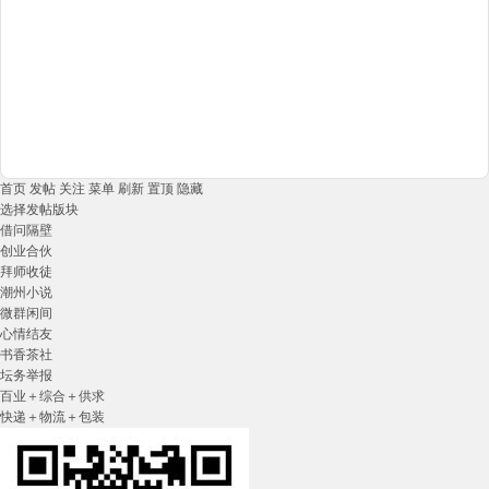
首页
发帖
关注
菜单
刷新
置顶
隐藏
选择发帖版块
借问隔壁
创业合伙
拜师收徒
潮州小说
微群闲间
心情结友
书香茶社
坛务举报
百业＋综合＋供求
快递＋物流＋包装