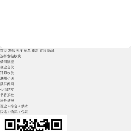
首页
发帖
关注
菜单
刷新
置顶
隐藏
选择发帖版块
借问隔壁
创业合伙
拜师收徒
潮州小说
微群闲间
心情结友
书香茶社
坛务举报
百业＋综合＋供求
快递＋物流＋包装