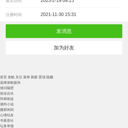
2023-2-19 09:15
最后访问
2021-11-30 15:31
注册时间
发消息
加为好友
首页
发帖
关注
菜单
刷新
置顶
隐藏
选择发帖版块
借问隔壁
创业合伙
拜师收徒
潮州小说
微群闲间
心情结友
书香茶社
坛务举报