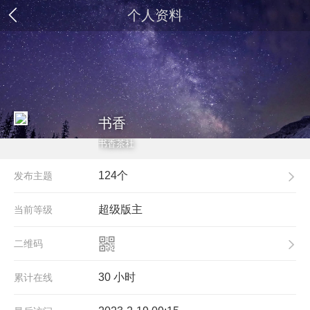
个人资料
书香
书香茶社
124个
发布主题
超级版主
当前等级
二维码
30 小时
累计在线