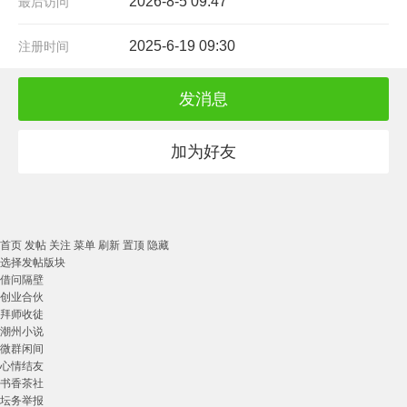
2026-8-5 09:47
最后访问
2025-6-19 09:30
注册时间
发消息
加为好友
首页
发帖
关注
菜单
刷新
置顶
隐藏
选择发帖版块
借问隔壁
创业合伙
拜师收徒
潮州小说
微群闲间
心情结友
书香茶社
坛务举报