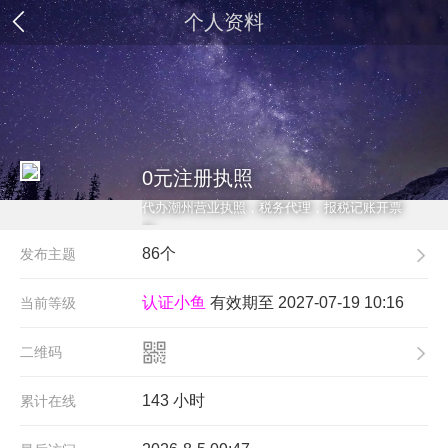
个人资料
0元注册执照
代办潮州营业执照，税务代理，报税记账开票
等。
86个
发布主题
认证小鱼
有效期至 2027-07-19 10:16
当前等级
二维码
143 小时
累计在线