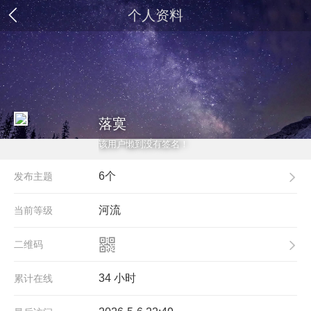
个人资料
落寞
该用户懒到没有签名！
6个
发布主题
河流
当前等级
二维码
34 小时
累计在线