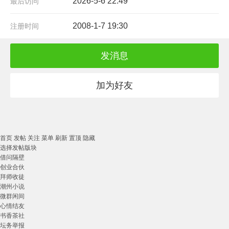
2026-5-6 22:49
最后访问
2008-1-7 19:30
注册时间
发消息
加为好友
首页
发帖
关注
菜单
刷新
置顶
隐藏
选择发帖版块
借问隔壁
创业合伙
拜师收徒
潮州小说
微群闲间
心情结友
书香茶社
坛务举报