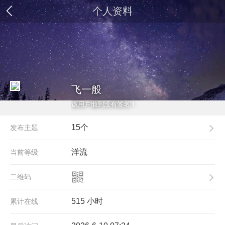
个人资料
飞一般
该用户懒到没有签名！
15个
发布主题
洋流
当前等级
二维码
515 小时
累计在线