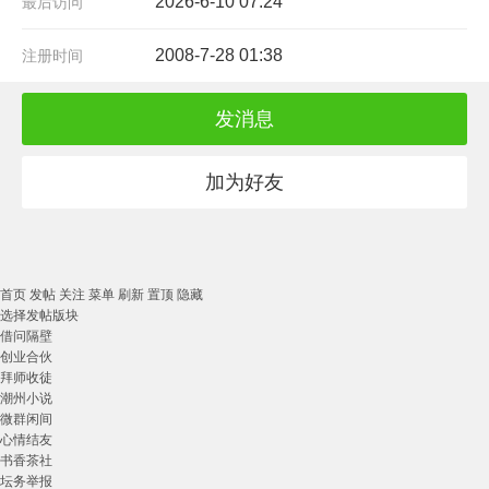
2026-6-10 07:24
最后访问
2008-7-28 01:38
注册时间
发消息
加为好友
首页
发帖
关注
菜单
刷新
置顶
隐藏
选择发帖版块
借问隔壁
创业合伙
拜师收徒
潮州小说
微群闲间
心情结友
书香茶社
坛务举报