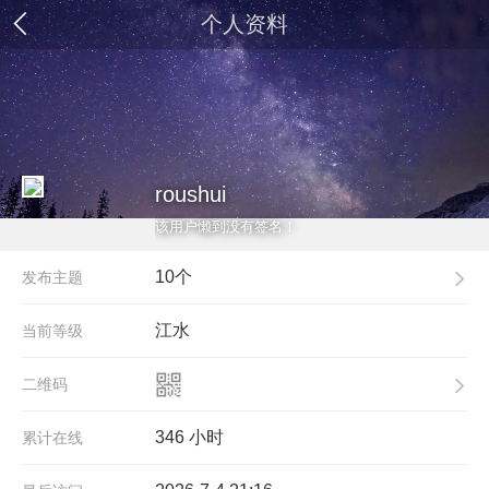
个人资料
roushui
该用户懒到没有签名！
10个
发布主题
江水
当前等级
二维码
346 小时
累计在线