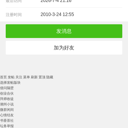
2026-7-4 21:16
最后访问
2010-3-24 12:55
注册时间
发消息
加为好友
首页
发帖
关注
菜单
刷新
置顶
隐藏
选择发帖版块
借问隔壁
创业合伙
拜师收徒
潮州小说
微群闲间
心情结友
书香茶社
坛务举报