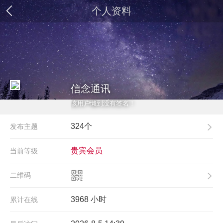
个人资料
信念通讯
该用户懒到没有签名！
324个
发布主题
贵宾会员
当前等级
二维码
3968 小时
累计在线