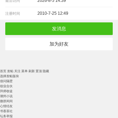
2026-8-5 14:39
最后访问
2010-7-25 12:49
注册时间
发消息
加为好友
首页
发帖
关注
菜单
刷新
置顶
隐藏
选择发帖版块
借问隔壁
创业合伙
拜师收徒
潮州小说
微群闲间
心情结友
书香茶社
坛务举报