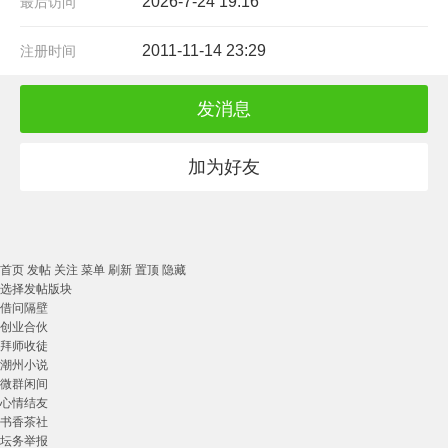
2026-7-24 19:16
最后访问
2011-11-14 23:29
注册时间
发消息
加为好友
首页
发帖
关注
菜单
刷新
置顶
隐藏
选择发帖版块
借问隔壁
创业合伙
拜师收徒
潮州小说
微群闲间
心情结友
书香茶社
坛务举报