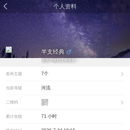
个人资料
半支经典
该用户懒到没有签名！
7个
发布主题
河流
当前等级
二维码
71 小时
累计在线