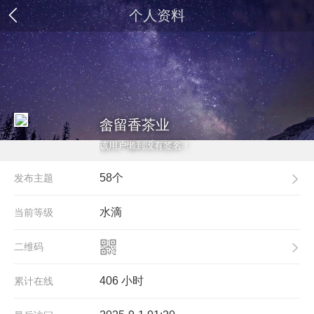
个人资料
畲留香茶业
该用户懒到没有签名！
58个
发布主题
水滴
当前等级
二维码
406 小时
累计在线