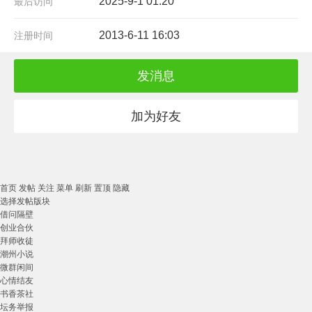
2025-9-1 01:20
最后访问
2013-6-11 16:03
注册时间
发消息
加为好友
首页
发帖
关注
菜单
刷新
置顶
隐藏
选择发帖版块
借问隔壁
创业合伙
拜师收徒
潮州小说
微群闲间
心情结友
书香茶社
坛务举报