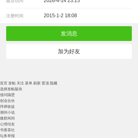
2026-4-14 23:15
最后访问
2015-1-2 18:08
注册时间
发消息
加为好友
首页
发帖
关注
菜单
刷新
置顶
隐藏
选择发帖版块
借问隔壁
创业合伙
拜师收徒
潮州小说
微群闲间
心情结友
书香茶社
坛务举报