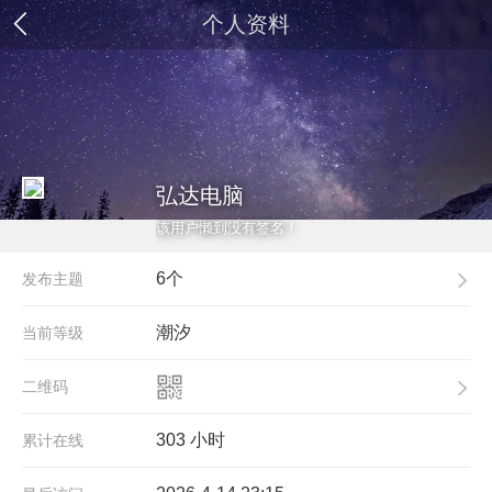
个人资料
弘达电脑
该用户懒到没有签名！
6个
发布主题
潮汐
当前等级
二维码
303 小时
累计在线