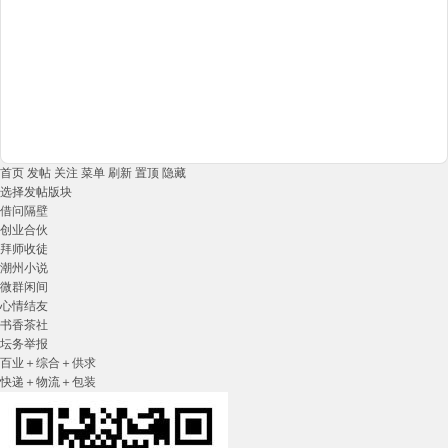
首页
发帖
关注
菜单
刷新
置顶
隐藏
选择发帖版块
借问隔壁
创业合伙
拜师收徒
潮州小说
微群闲间
心情结友
书香茶社
坛务举报
百业＋综合＋供求
快递＋物流＋包装