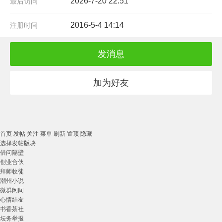
2026-7-20 22:51
最后访问
2016-5-4 14:14
注册时间
发消息
加为好友
首页
发帖
关注
菜单
刷新
置顶
隐藏
选择发帖版块
借问隔壁
创业合伙
拜师收徒
潮州小说
微群闲间
心情结友
书香茶社
坛务举报