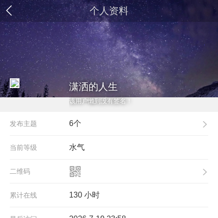
个人资料
潇洒的人生
该用户懒到没有签名！
6个
发布主题
水气
当前等级
二维码
130 小时
累计在线