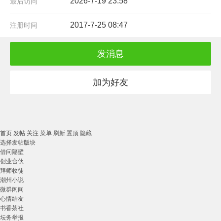
2026-7-19 23:58
最后访问
2017-7-25 08:47
注册时间
发消息
加为好友
首页
发帖
关注
菜单
刷新
置顶
隐藏
选择发帖版块
借问隔壁
创业合伙
拜师收徒
潮州小说
微群闲间
心情结友
书香茶社
坛务举报