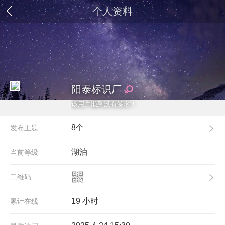
个人资料
阳泰标识厂
该用户懒到没有签名！
8个
发布主题
湖泊
当前等级
二维码
19 小时
累计在线