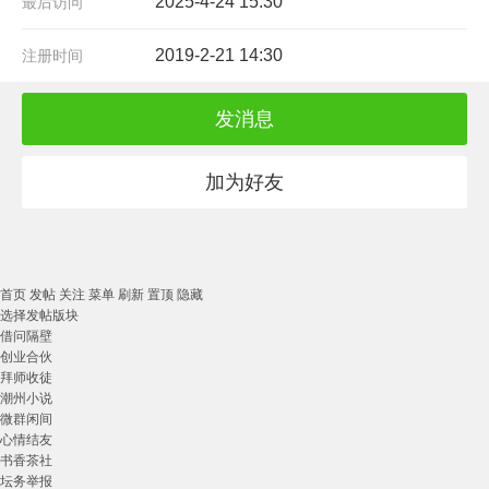
2025-4-24 15:30
最后访问
2019-2-21 14:30
注册时间
发消息
加为好友
首页
发帖
关注
菜单
刷新
置顶
隐藏
选择发帖版块
借问隔壁
创业合伙
拜师收徒
潮州小说
微群闲间
心情结友
书香茶社
坛务举报