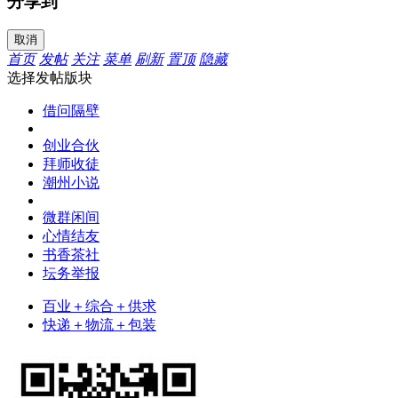
分享到
取消
首页
发帖
关注
菜单
刷新
置顶
隐藏
选择发帖版块
借问隔壁
创业合伙
拜师收徒
潮州小说
微群闲间
心情结友
书香茶社
坛务举报
百业＋综合＋供求
快递＋物流＋包装