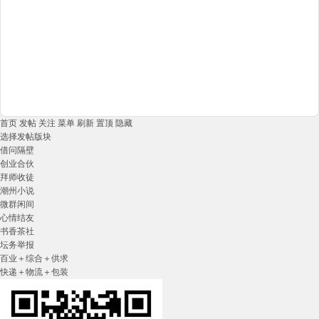
首页
发帖
关注
菜单
刷新
置顶
隐藏
选择发帖版块
借问隔壁
创业合伙
拜师收徒
潮州小说
微群闲间
心情结友
书香茶社
坛务举报
百业＋综合＋供求
快递＋物流＋包装