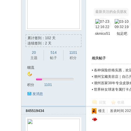
最新关注的会员朋友
skmico51
知足吧
累计签到：102 天
连续签到：2 天
20
514
1101
主题
帖子
积分
流
相关帖子
细流
•
各种保险价格实惠，欢
•
潮州宝藏美容店｜自己
•
潮州首家38年专业皮肤
积分
1101
•
世界杯女球迷专属打卡
发消息
回复
收藏
845519434
楼主
|
发表时间 2023-
水