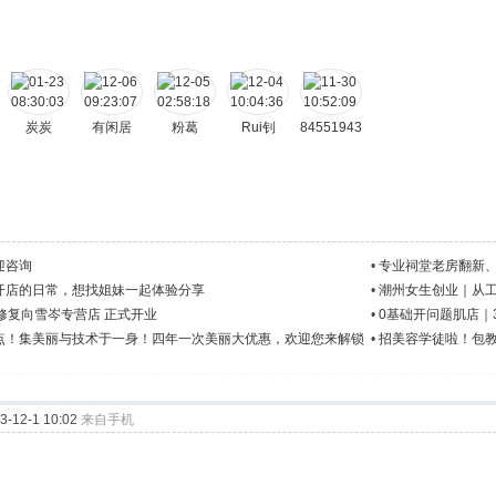
炭炭
有闲居
粉葛
Rui钊
84551943
4
迎咨询
•
专业祠堂老房翻新
开店的日常，想找姐妹一起体验分享
•
潮州女生创业｜从
修复向雪岑专营店 正式开业
•
0基础开问题肌店｜
点！集美丽与技术于一身！四年一次美丽大优惠，欢迎您来解锁
•
招美容学徒啦！包
12-1 10:02
来自手机