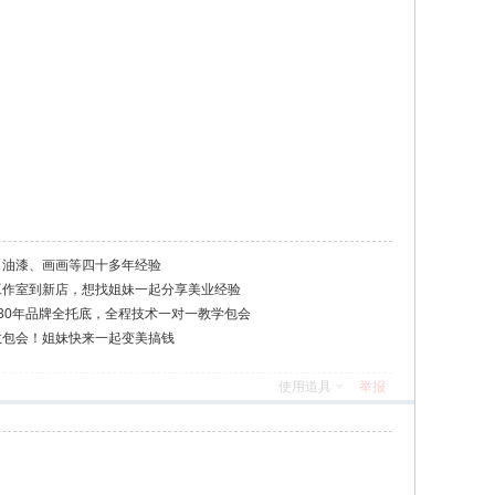
、油漆、画画等四十多年经验
工作室到新店，想找姐妹一起分享美业经验
30年品牌全托底，全程技术一对一教学包会
教包会！姐妹快来一起变美搞钱
使用道具
举报