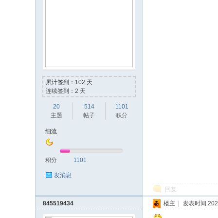
累计签到：102 天
连续签到：2 天
20
514
1101
主题
帖子
积分
细流
积分
1101
发消息
回复
845519434
楼主
|
发表时间 2023-