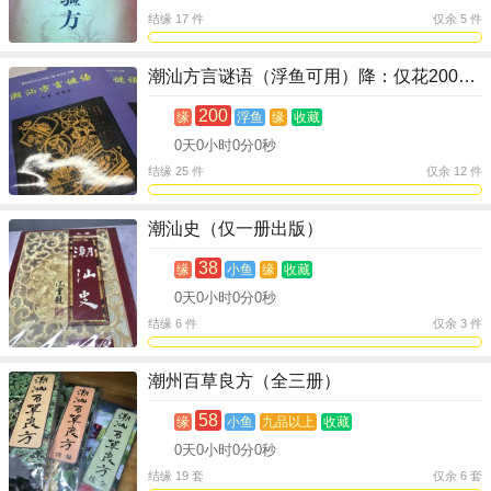
结缘 17 件
仅余 5 件
潮汕方言谜语（浮鱼可用）降：仅花200浮鱼
200
缘
浮鱼
缘
收藏
0
天
0
小时
0
分
0
秒
结缘 25 件
仅余 12 件
潮汕史（仅一册出版）
38
缘
小鱼
缘
收藏
0
天
0
小时
0
分
0
秒
结缘 6 件
仅余 3 件
潮州百草良方（全三册）
58
缘
小鱼
九品以上
收藏
0
天
0
小时
0
分
0
秒
结缘 19 套
仅余 6 套