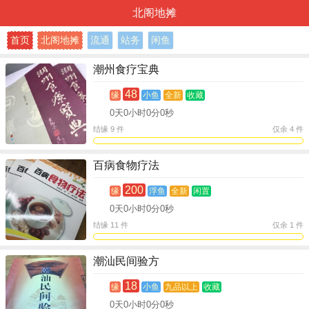
北阁地摊
首页
北阁地摊
流通
站务
闲鱼
潮州食疗宝典
48
缘
小鱼
全新
收藏
0
天
0
小时
0
分
0
秒
结缘 9 件
仅余 4 件
百病食物疗法
200
缘
浮鱼
全新
闲置
0
天
0
小时
0
分
0
秒
结缘 11 件
仅余 1 件
潮汕民间验方
18
缘
小鱼
九品以上
收藏
0
天
0
小时
0
分
0
秒