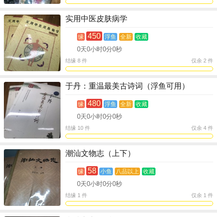
实用中医皮肤病学
450
缘
浮鱼
全新
收藏
0
天
0
小时
0
分
0
秒
结缘 8 件
仅余 2 件
于丹：重温最美古诗词（浮鱼可用）
480
缘
浮鱼
全新
收藏
0
天
0
小时
0
分
0
秒
结缘 10 件
仅余 4 件
潮汕文物志（上下）
58
缘
小鱼
八品以上
收藏
0
天
0
小时
0
分
0
秒
结缘 1 件
仅余 1 件