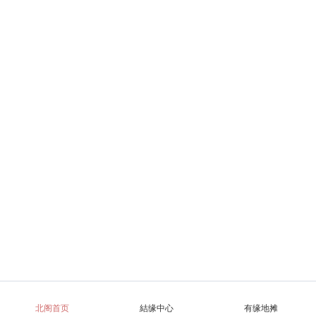
北阁首页
結缘中心
有缘地摊