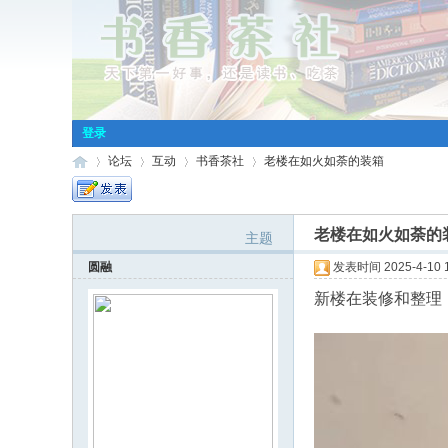
登录
论坛
互动
书香茶社
老楼在如火如荼的装箱
老楼在如火如荼的
主题
小
»
›
›
›
圆融
发表时间 2025-4-10 1
新楼在装修和整理
桥