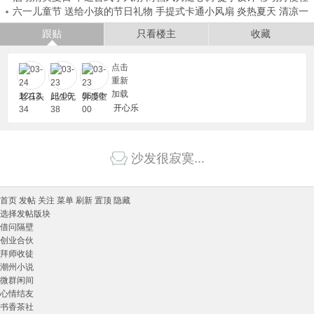
六一儿童节 送给小孩的节日礼物 手提式卡通小风扇 炎热夏天 清凉一
巧
夏
跟贴
只看楼主
收藏
点击
重新
加载
老石头
此生无
异度空
开心乐
悔
间
园
沙发很寂寞...
首页
发帖
关注
菜单
刷新
置顶
隐藏
选择发帖版块
借问隔壁
创业合伙
拜师收徒
潮州小说
微群闲间
心情结友
书香茶社