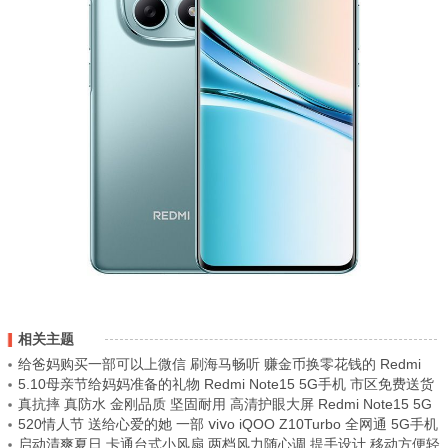
相关主题
给爸妈购买一部可以上微信 刷海马畅听 赚金币换零花钱的 Redmi
5.10母亲节给妈妈准备的礼物 Redmi Note15 5G手机 市区免费送货
Note15 5G手机
真抗摔 真防水 金刚品质 坚固耐用 高清护眼大屏 Redmi Note15 5G
上门
520情人节 送给心爱的她 一部 ⅴiⅴo iQOO Z10Turbo 全网通 5G手机
手机
启动清爽夏日 卡通台式小风扇 两档风力随心调 提手设计 移动方便轻