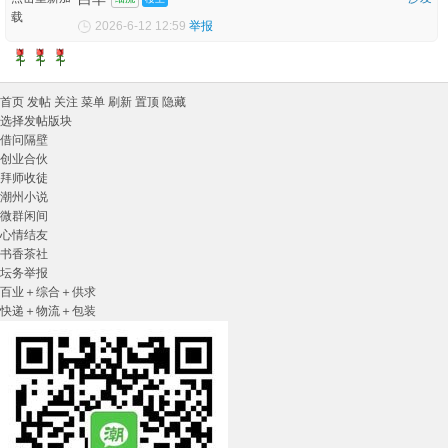
载
2026-6-12 12:59
举报
首页
发帖
关注
菜单
刷新
置顶
隐藏
选择发帖版块
借问隔壁
创业合伙
拜师收徒
潮州小说
微群闲间
心情结友
书香茶社
坛务举报
百业＋综合＋供求
快递＋物流＋包装