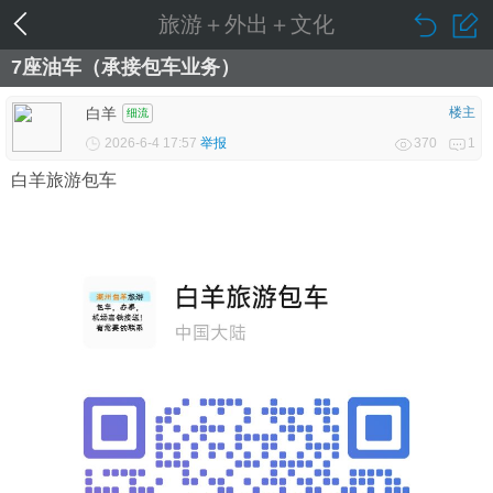
旅游＋外出＋文化
7座油车（承接包车业务）
白羊
楼主
细流
2026-6-4 17:57
举报
370
1
白羊旅游包车