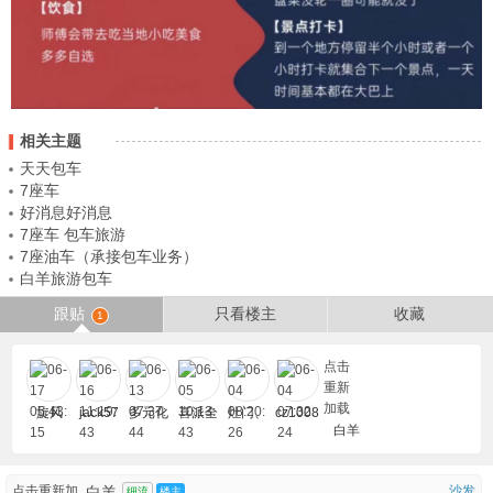
相关主题
天天包车
7座车
好消息好消息
7座车 包车旅游
7座油车（承接包车业务）
白羊旅游包车
跟贴
只看楼主
收藏
1
点击
重新
加载
旋风
jack57
多元化
喜派全
灶门、
cz1008
白羊
90
屋定制
衣柜门
6
点击重新加
白羊
沙发
细流
楼主