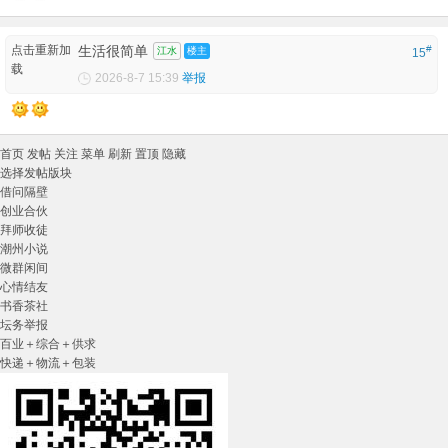
点击重新加
生活很简单
#
江水
楼主
15
载
2026-8-7 15:39
举报
首页
发帖
关注
菜单
刷新
置顶
隐藏
选择发帖版块
借问隔壁
创业合伙
拜师收徒
潮州小说
微群闲间
心情结友
书香茶社
坛务举报
百业＋综合＋供求
快递＋物流＋包装