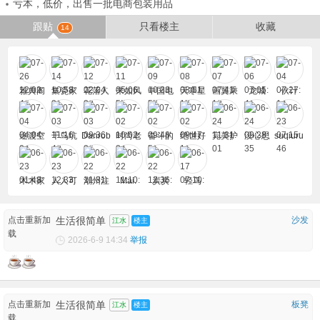
亏本，低价，出售一批电商包装用品
跟贴
只看楼主
收藏
14
雅典阁
集瓷家
花落人
来如风
中国电
天寒星
画翼乘
龙城
伙计
2009
居
断肠
信奎元
风
厅
途渡空
千鸟坑
Danrob
时尚老
奋斗的
绝世好
完美护
没心思
suqiuru
也
inson
实
烂泥
男
肤品
i
木木家
人人可
潮州注
Mai.
炭炭
轻鸟
借
册记账
点击重新加
生活很简单
沙发
江水
楼主
载
2026-6-9 14:34
举报
点击重新加
生活很简单
板凳
江水
楼主
载