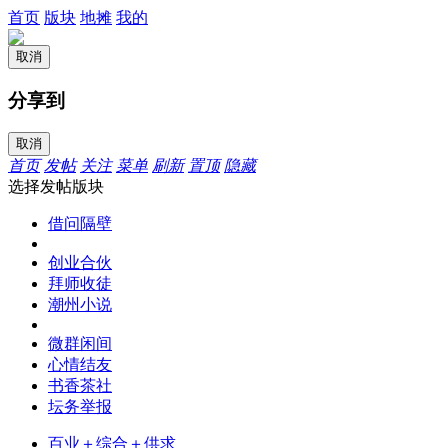
首页
版块
地摊
我的
取消
分享到
取消
首页
发帖
关注
菜单
刷新
置顶
隐藏
选择发帖版块
借问隔壁
创业合伙
拜师收徒
潮州小说
微群闲间
心情结友
书香茶社
坛务举报
百业＋综合＋供求