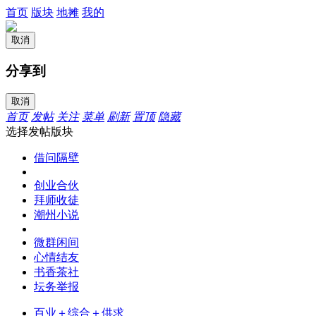
首页
版块
地摊
我的
取消
分享到
取消
首页
发帖
关注
菜单
刷新
置顶
隐藏
选择发帖版块
借问隔壁
创业合伙
拜师收徒
潮州小说
微群闲间
心情结友
书香茶社
坛务举报
百业＋综合＋供求