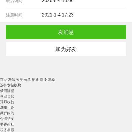
2026-8-4 15:06
最后访问
2021-1-4 17:23
注册时间
发消息
加为好友
首页
发帖
关注
菜单
刷新
置顶
隐藏
选择发帖版块
借问隔壁
创业合伙
拜师收徒
潮州小说
微群闲间
心情结友
书香茶社
坛务举报