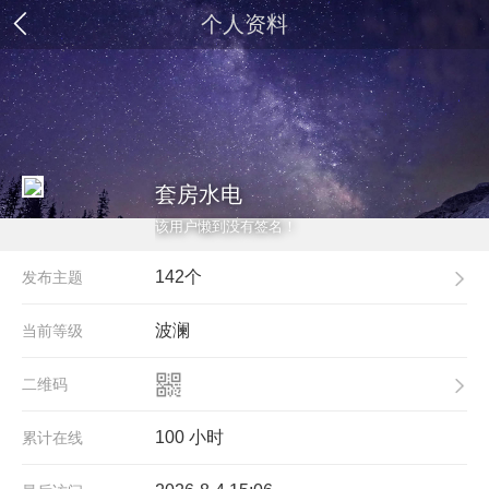
个人资料
套房水电
该用户懒到没有签名！
142个
发布主题
波澜
当前等级
二维码
100 小时
累计在线