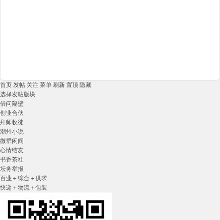
首页
发帖
关注
菜单
刷新
置顶
隐藏
选择发帖版块
借问隔壁
创业合伙
拜师收徒
潮州小说
微群闲间
心情结友
书香茶社
坛务举报
百业＋综合＋供求
快递＋物流＋包装