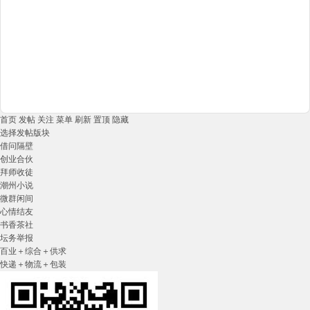
首页
发帖
关注
菜单
刷新
置顶
隐藏
选择发帖版块
借问隔壁
创业合伙
拜师收徒
潮州小说
微群闲间
心情结友
书香茶社
坛务举报
百业＋综合＋供求
快递＋物流＋包装