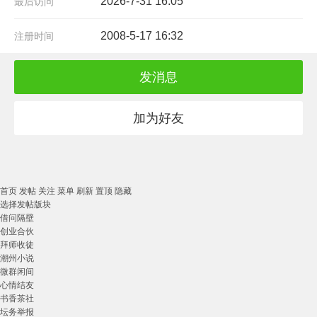
2026-7-31 16:05
最后访问
2008-5-17 16:32
注册时间
发消息
加为好友
首页
发帖
关注
菜单
刷新
置顶
隐藏
选择发帖版块
借问隔壁
创业合伙
拜师收徒
潮州小说
微群闲间
心情结友
书香茶社
坛务举报