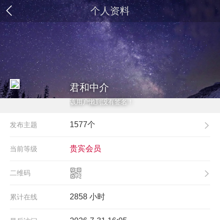
个人资料
君和中介
该用户懒到没有签名！
1577个
发布主题
贵宾会员
当前等级
二维码
2858 小时
累计在线