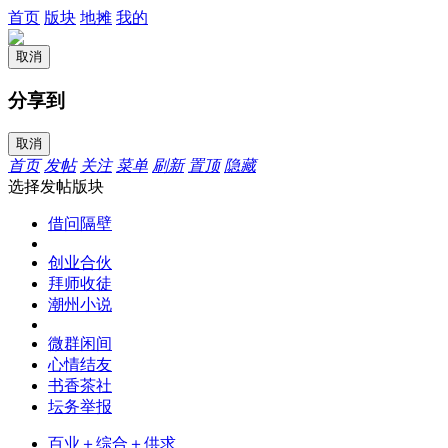
首页
版块
地摊
我的
取消
分享到
取消
首页
发帖
关注
菜单
刷新
置顶
隐藏
选择发帖版块
借问隔壁
创业合伙
拜师收徒
潮州小说
微群闲间
心情结友
书香茶社
坛务举报
百业＋综合＋供求