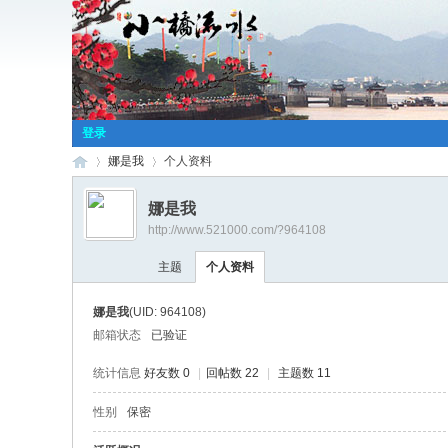
登录
娜是我
个人资料
娜是我
http://www.521000.com/?964108
小
›
›
主题
个人资料
娜是我
(UID: 964108)
邮箱状态
已验证
统计信息
好友数 0
|
回帖数 22
|
主题数 11
性别
保密
桥