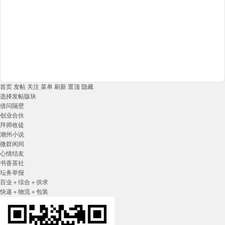
首页
发帖
关注
菜单
刷新
置顶
隐藏
选择发帖版块
借问隔壁
创业合伙
拜师收徒
潮州小说
微群闲间
心情结友
书香茶社
坛务举报
百业＋综合＋供求
快递＋物流＋包装