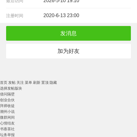
2026-5-10 19:10
最后访问
2020-6-13 23:00
注册时间
发消息
加为好友
首页
发帖
关注
菜单
刷新
置顶
隐藏
选择发帖版块
借问隔壁
创业合伙
拜师收徒
潮州小说
微群闲间
心情结友
书香茶社
坛务举报