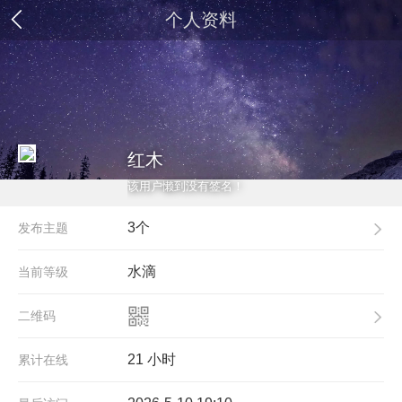
个人资料
红木
该用户懒到没有签名！
3个
发布主题
水滴
当前等级
二维码
21 小时
累计在线