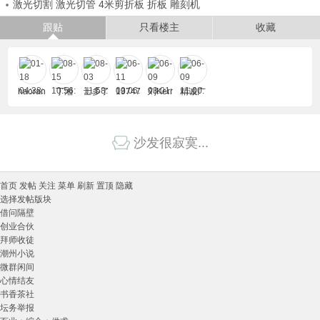
激光切割 激光切管 4米剪折板 折板 雕刻机
跟贴
只看楼主
收藏
haoran
丁湘
士多了
19747
刘Kerr
精诚广
g
13565
告
沙发很寂寞...
首页
发帖
关注
菜单
刷新
置顶
隐藏
选择发帖版块
借问隔壁
创业合伙
拜师收徒
潮州小说
微群闲间
心情结友
书香茶社
坛务举报