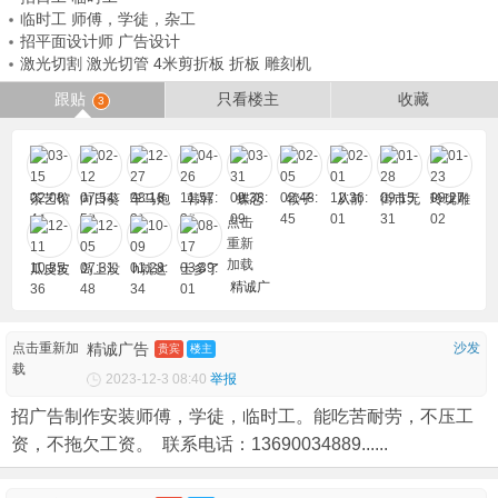
临时工 师傅，学徒，杂工
招平面设计师 广告设计
激光切割 激光切管 4米剪折板 折板 雕刻机
跟贴
只看楼主
收藏
3
茶艺馆
向日葵
车马炮
韩韩
蝶恋
犊子
从前
街市无
玲珑雕
向太阳
刻
点击
重新
加载
瓜皮皮
岛上没
h就这
士多了
精诚广
皮
人
样啊
告
点击重新加
精诚广告
沙发
贵宾
楼主
载
2023-12-3 08:40
举报
招广告制作安装师傅，学徒，临时工。能吃苦耐劳，不压工
资，不拖欠工资。 联系电话：13690034889......