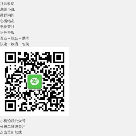
拜师收徒
潮州小说
微群闲间
心情结友
书香茶社
坛务举报
百业＋综合＋供求
快递＋物流＋包装
小桥论坛公众号
长按二维码关注
点击重新加载