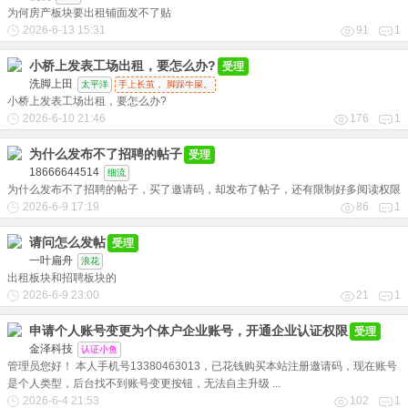
为何房产板块要出租铺面发不了贴
2026-6-13 15:31
91
1
小桥上发表工场出租，要怎么办?
受理
洗脚上田
太平洋
手上长茧， 脚踩牛屎。
小桥上发表工场出租，要怎么办?
2026-6-10 21:46
176
1
为什么发布不了招聘的帖子
受理
18666644514
细流
为什么发布不了招聘的帖子，买了邀请码，却发布了帖子，还有限制好多阅读权限
2026-6-9 17:19
86
1
请问怎么发帖
受理
一叶扁舟
浪花
出租板块和招聘板块的
2026-6-9 23:00
21
1
申请个人账号变更为个体户企业账号，开通企业认证权限
受理
金泽科技
认证小鱼
管理员您好！ 本人手机号13380463013，已花钱购买本站注册邀请码，现在账号
是个人类型，后台找不到账号变更按钮，无法自主升级 ...
2026-6-4 21:53
102
1