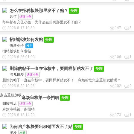
怎么在招聘板块那里发不了贴？
受理
萧竹
认证小鱼
每年都有充值小鱼，为什么在招聘那里发不了贴？
2026-6-17 10:39
147
5
招聘版块如何发帖
受理
快递小子
摊主
招聘版块如何发帖
2026-6-26 01:00
106
1
删除的帖子一直在审核中，要同样新贴发不了
受理
洁儿最爱
认证小鱼
删除的帖子一直在审核中，要同样新贴发不了，麻烦帮忙怎么重新发贴呢？
2026-6-22 10:26
102
2
点击重新加载
麻烦审核第一条招聘
受理
朝霞书店
认证小鱼
麻烦审核第一条招聘
2026-6-18 14:29
173
1
为何房产板块要出租铺面发不了贴
受理
漫漫
水滴