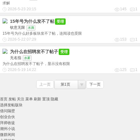
求解
2026-5-23 20:15
145
1
15年号为什么发不了帖
受理
钦意无限
水滴
15年号为什么好多板块发不了帖，连阅读也受限
2026-5-22 07:29
153
1
为什么在招聘发不了帖子
受理
无名指
水雾
为什么在招聘发不了帖子，显示没有权限
2026-5-19 14:22
125
1
上一页
第1页
下一页
首页
发帖
关注
菜单
刷新
置顶
隐藏
选择发帖版块
借问隔壁
创业合伙
拜师收徒
潮州小说
微群闲间