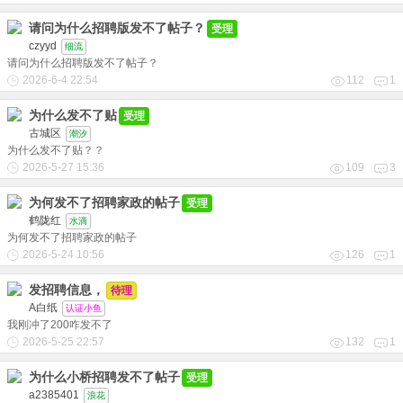
请问为什么招聘版发不了帖子？
受理
czyyd
细流
请问为什么招聘版发不了帖子？
2026-6-4 22:54
112
1
为什么发不了贴
受理
古城区
潮汐
为什么发不了贴？？
2026-5-27 15:36
109
3
为何发不了招聘家政的帖子
受理
鹤陇红
水滴
为何发不了招聘家政的帖子
2026-5-24 10:56
126
1
发招聘信息，
待理
A白纸
认证小鱼
我刚冲了200咋发不了
2026-5-25 22:57
132
1
为什么小桥招聘发不了帖子
受理
a2385401
浪花