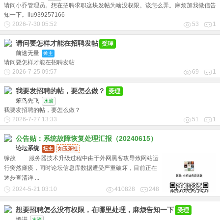
请问小乔管理员。想在招聘求职这块发帖为啥没权限。该怎么弄。麻烦加我微信告
知一下。liu939257166
2026-7-30 05:52
53
1
请问要怎样才能在招聘发帖
受理
前途无量
摊主
请问要怎样才能在招聘发帖
2026-7-25 09:57
69
1
我要发招聘的帖，要怎么做？
受理
笨鸟先飞
水滴
我要发招聘的帖，要怎么做？
2026-7-27 13:33
51
1
公告贴：系统故障恢复处理汇报（20240615）
论坛系统
坛主
如玉茶社
缘故 服务器技术升级过程中由于外网黑客攻导致网站运
行突然瘫痪，同时论坛信息库数据遭受严重破坏，目前正在
逐步查清详 ...
2024-5-21 03:10
410828
248
想要招聘怎么没有权限，在哪里处理，麻烦告知一下
受理
壕进
水滴