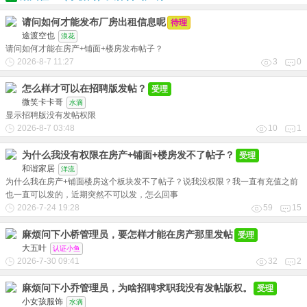
请问如何才能发布厂房出租信息呢
待理
途渡空也
浪花
请问如何才能在房产+铺面+楼房发布帖子？
2026-8-7 11:27
3
0
怎么样才可以在招聘版发帖？
受理
微笑卡卡哥
水滴
显示招聘版没有发帖权限
2026-8-7 03:48
10
1
为什么我没有权限在房产+铺面+楼房发不了帖子？
受理
和谐家居
洋流
为什么我在房产+铺面楼房这个板块发不了帖子？说我没权限？我一直有充值之前
也一直可以发的，近期突然不可以发，怎么回事
2026-7-24 19:28
59
15
麻烦问下小桥管理员，要怎样才能在房产那里发帖
受理
大五叶
认证小鱼
2026-7-30 09:41
32
2
麻烦问下小乔管理员，为啥招聘求职我没有发帖版权。
受理
小女孩服饰
水滴