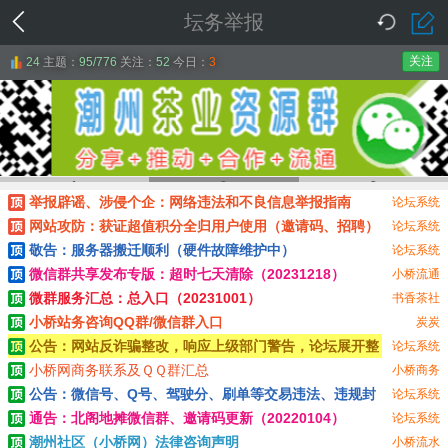
坛务举报
关注
24
主题：
95/776
关注：
52
今日：
3
1
2
3
举报辟谣、涉侵个企：网络违法和不良信息举报指南
论坛系统
网站攻防：获证超值积分全归用户使用（邀请码、招聘）
论坛系统
敬告：服务器搬迁顺利（硬件故障维护中）
论坛系统
微信群共享发布专版：超时七天清除（20231218）
小桥流通
微群服务汇总：总入口（20231001）
书香茶社
小桥站务咨询QQ群/微信群入口
炭炭
公告：网站反诈骗整改，响应上级部门警告，论坛展开整
论坛系统
治！
小桥网商务联系及ＱＱ群汇总
小桥商务
公告：微信号、Q号、驾驶分、刷单等交易违法、违规封
论坛系统
杀！
通告：北阁地摊微信群、邀请码更新（20220104）
论坛系统
潮州社区（小桥网）法律咨询声明
小桥流水