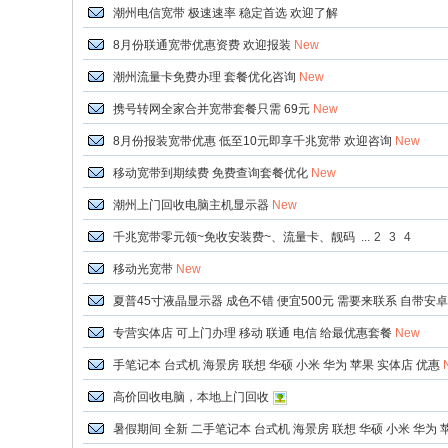
潮州电信宽带 极速速率 稳定首选 欢迎了解
8月份联通宽带优惠资费 欢迎报装
New
潮州流量卡免费办理 套餐优化咨询
New
携号转网全家合并宽带套餐只需 69元
New
8月份报装宽带优惠 低至10元即享千兆宽带 欢迎咨询
New
移动宽带到期续费 免费查询套餐优化
New
潮州上门回收电脑主机显示器
New
千兆宽带零元领~免收安装费~、流量卡、靓码
...
2
3
4
移动光宽带
New
夏普45寸液晶显示器 成色不错 便宜500元 需要来联系 自带安卓
专营实体店 可上门办理 移动 联通 电信 给最优惠套餐
New
手笔记本 台式机 海景房 联想 华硕 小米 华为 苹果 实体店 优惠
高价回收电脑，本地上门回收
暑假期间 全新 二手笔记本 台式机 海景房 联想 华硕 小米 华为 