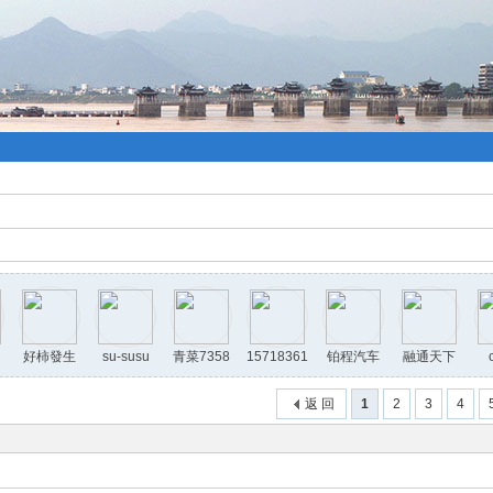
好柿發生
su-susu
青菜7358
15718361
铂程汽车
融通天下
300
返 回
1
2
3
4