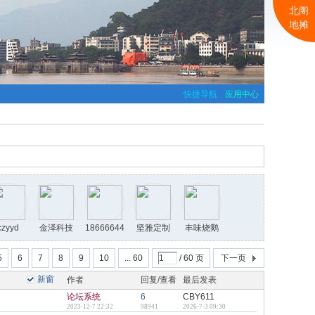
北阁
地摊
快捷导航
应用中心
czyyd
金泽科技
18666644
坚雅定制
丰味烧鹅
514
5
6
7
8
9
10
... 60
/ 60 页
下一页
新窗
作者
回复/查看
最后发表
灵精餐饮
艺佳广告
店
论坛系统
6
CBY611
2023-12-7 22:32
98941
2026-7-3 09:30