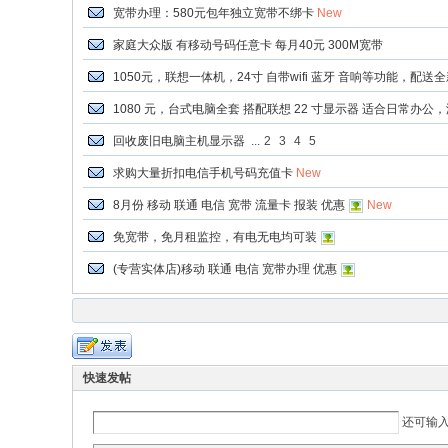
宽带办理：580元包年独立宽带不绑卡
New
家庭大众版 有移动号码任意卡 每月40元 300M宽带
1050元，联想一体机，24寸 自带wifi 蓝牙 音响等功能，配
1080 元，台式电脑全套 搭配联想 22 寸显示器 适合日常办
回收废旧电脑主机显示器
...
2
3
4
5
求购大量折扣电信手机号码充值卡
New
8月份 移动 联通 电信 宽带 流量卡 报装 优惠
New
免宽带，免月租监控，有电无电均可装
(专营实体店)移动 联通 电信 宽带办理 优惠
快速发帖
还可输