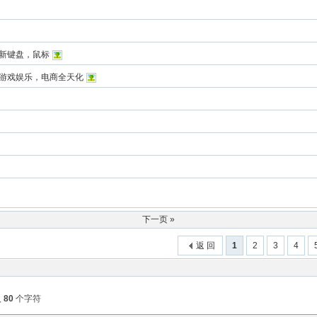
送全新键盘，鼠标
公，游戏娱乐，电商全天化
下一页 »
返 回
1
2
3
4
入
80
个字符