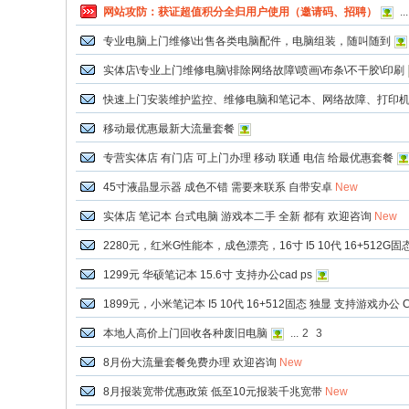
网站攻防：获证超值积分全归用户使用（邀请码、招聘）
...
专业电脑上门维修\出售各类电脑配件，电脑组装，随叫随到
实体店\专业上门维修电脑\排除网络故障\喷画\布条\不干胶\印刷
快速上门安装维护监控、维修电脑和笔记本、网络故障、打印
移动最优惠最新大流量套餐
专营实体店 有门店 可上门办理 移动 联通 电信 给最优惠套餐
流
45寸液晶显示器 成色不错 需要来联系 自带安卓
New
实体店 笔记本 台式电脑 游戏本二手 全新 都有 欢迎咨询
New
2280元，红米G性能本，成色漂亮，16寸 I5 10代 16+512G固态
1299元 华硕笔记本 15.6寸 支持办公cad ps
1899元，小米笔记本 I5 10代 16+512固态 独显 支持游戏办公 C
本地人高价上门回收各种废旧电脑
...
2
3
8月份大流量套餐免费办理 欢迎咨询
New
水
8月报装宽带优惠政策 低至10元报装千兆宽带
New