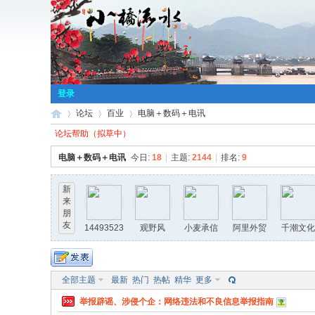
登录
论坛
百业
电脑＋数码＋电讯
论坛帮助（拟草中）
电脑＋数码＋电讯
今日:
18
|
主题:
2144
|
排名:
9
小
»
›
›
新
来
朋
友
14493523
观野风
小麦承信
阿里外贸
千潮文化
33
团
全部主题
最新
热门
热帖
精华
更多
举报辟谣、涉侵个企：网络违法和不良信息举报指南
桥