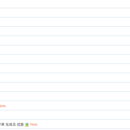
New
苹果 实体店 优惠
New