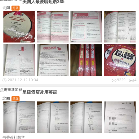
美国人最爱聊短语365
北阁
超版
2021-12-12 19:34
9229
4
点击重新加载
星级酒店常用英语
北阁
超版
书香茶社教学