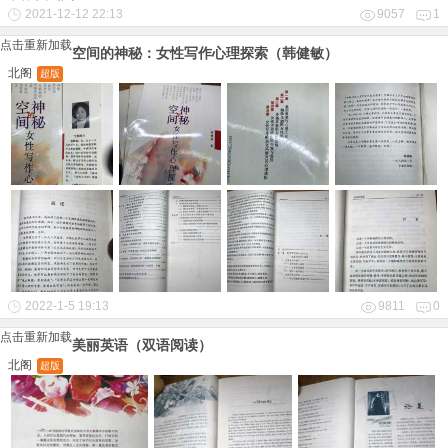
2021-12-12 22:13
9057
1
点击重新加载
空间的神秘：女性写作心理探索（韩健敏）
北阁
超版
2022-1-5 19:13
9811
0
点击重新加载
美丽英语（双语阅读）
北阁
超版