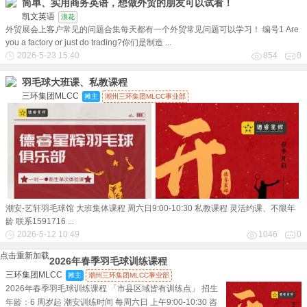
简单、实用商务英语，想做外贸的朋友可以试看！
凯文英语
浪花
外贸展会上客户常见的问题合集每天都有一个外贸常见问题可以学习！ 编号1 Are
you a factory or just do trading?你们是制造 ...
2026-5-23 15:40
854
0
羽毛球大班课、私教课程
三环集团MLCC
摊主
潮州三环集团MLCC事业部
潮安-艺轩羽毛球馆 大班集体课程 周六日9:00-10:30 私教课程 灵活约课、不限年
龄 联系1591716 ...
2026-5-12 10:49
1046
0
点击重新加载
2026年春季羽毛球训练课程
三环集团MLCC
摊主
潮州三环集团MLCC事业部
2026年春季羽毛球训练课程 「市县区域皆有训练点」 招生
年龄：6 周岁起 潮安训练时间 每周六日 上午9:00-10:30 咨