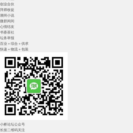
创业合伙
拜师收徒
潮州小说
微群闲间
心情结友
书香茶社
坛务举报
百业＋综合＋供求
快递＋物流＋包装
小桥论坛公众号
长按二维码关注