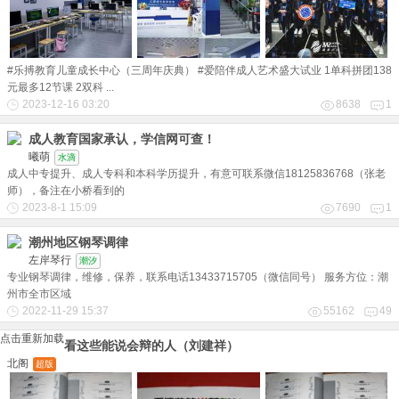
#乐搏教育儿童成长中心（三周年庆典） #爱陪伴成人艺术盛大试业 1单科拼团138
元最多12节课 2双科 ...
2023-12-16 03:20
8638
1
成人教育国家承认，学信网可查！
曦萌
水滴
成人中专提升、成人专科和本科学历提升，有意可联系微信18125836768（张老
师），备注在小桥看到的
2023-8-1 15:09
7690
1
潮州地区钢琴调律
左岸琴行
潮汐
专业钢琴调律，维修，保养，联系电话13433715705（微信同号） 服务方位：潮
州市全市区域
2022-11-29 15:37
55162
49
点击重新加载
看这些能说会辩的人（刘建祥）
北阁
超版