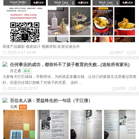
承接产品摄影 描述设计 视频录制 欢迎洽谈合作
2025-2-17 14:06
6667
17
任何事业的成功，都弥补不了孩子教育的失败...(送给所有家长)
分之道
泉水
大家每天忙忙碌碌，辛勤劳动，为的就是多赚点钱，让自己的家庭生活质量过得更
好。但是往往我们忽略了对孩子的关爱。 这时 ...
2022-12-16 22:57
9250
3
百位名人谈：受益终生的一句话（于江倩）
北阁
超版