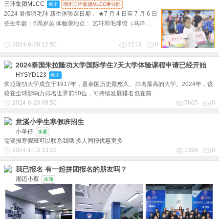
三环集团MLCC
摊主
潮州三环集团MLCC事业部
2024 暑假羽毛球 新生体验课日期： ★7 月 4 日至 7 月 6 日
招生年龄：6周岁起 体验课地点： 艺轩羽毛球馆（乌洋 ...
2024-6-28 12:50
7213
0
2024泰国朱拉隆功大学国际学生7天大学体验课程申请已经开始
HYSYD123
2024年7月14-20 日 全...
摊主
朱拉隆功大学成立于1917年，是泰国历史最悠久、排名最高的大学。2024年，该
校在全球影响力排名世界前50位，可持续发展排名也在前 ...
2024-6-20 09:50
7665
0
意溪小学生寒假班招生
小羊仔
水雾
需要报寒假班可以联系我哦 多人同报优惠更多
2024-1-13 13:22
7396
0
我已报名 有一起拼团报名的朋友吗？
潮迈小蔡
水滴