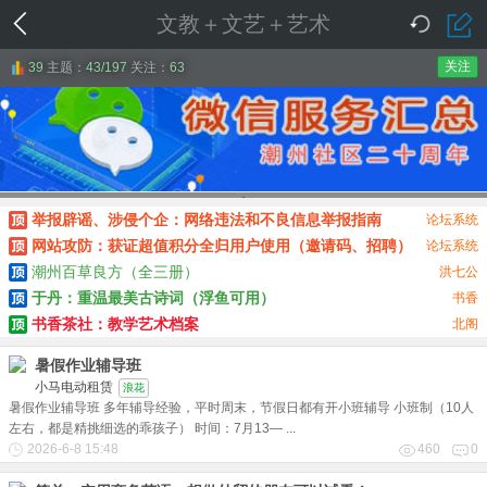
文教＋文艺＋艺术
关注
39
主题：
43/197
关注：
63
1
举报辟谣、涉侵个企：网络违法和不良信息举报指南
论坛系统
网站攻防：获证超值积分全归用户使用（邀请码、招聘）
论坛系统
潮州百草良方（全三册）
洪七公
于丹：重温最美古诗词（浮鱼可用）
书香
书香茶社：教学艺术档案
北阁
暑假作业辅导班
小马电动租赁
浪花
暑假作业辅导班 多年辅导经验，平时周末，节假日都有开小班辅导 小班制（10人
左右，都是精挑细选的乖孩子） 时间：7月13— ...
2026-6-8 15:48
460
0