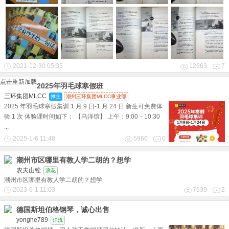
2021-12-30 05:35
12663
7
点击重新加载
2025年羽毛球寒假班
三环集团MLCC
摊主
潮州三环集团MLCC事业部
2025 年羽毛球寒假集训 1 月 9 日-1 月 24 日 新生可免费体
验 1 次 体验课时间如下： 【乌洋馆】 上午：9:00－10:30
...
2025-1-6 11:48
5966
0
潮州市区哪里有教人学二胡的？想学
农夫山铨
浪花
潮州市区哪里有教人学二胡的？想学
2023-6-1 11:03
7639
2
德国斯坦伯格钢琴，诚心出售
yonghe789
洋流