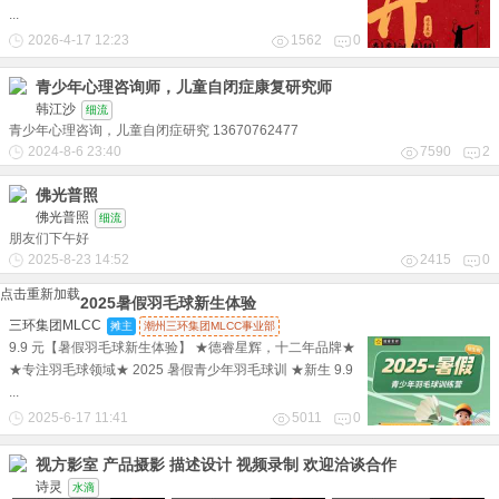
...
2026-4-17 12:23
1562
0
青少年心理咨询师，儿童自闭症康复研究师
韩江沙
细流
青少年心理咨询，儿童自闭症研究 13670762477
2024-8-6 23:40
7590
2
佛光普照
佛光普照
细流
朋友们下午好
2025-8-23 14:52
2415
0
点击重新加载
2025暑假羽毛球新生体验
三环集团MLCC
摊主
潮州三环集团MLCC事业部
9.9 元【暑假羽毛球新生体验】 ★德睿星辉，十二年品牌★
★专注羽毛球领域★ 2025 暑假青少年羽毛球训 ★新生 9.9
...
2025-6-17 11:41
5011
0
视方影室 产品摄影 描述设计 视频录制 欢迎洽谈合作
诗灵
水滴