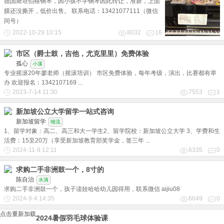
德国斯坦伯格钢琴，因小孩不学钢琴因此转让，准新，上面
膜还没撕开，低价出售。 联系电话：13421077111（微信
同号）
2022-10-29 10:15
8032
16
市区（爵士鼓，吉他，尤克里里）免费体验
孤心
小溪
专业摇滚20年廖老师（摇滚培训） 市区免费体验，每年考级，演出，比赛都有举
办 欢迎报名：1342107169 ...
2023-7-14 11:30
7553
1
新加坡公立大学留学一站式咨询
新加坡留学
细流
1、留学对象：高二、高三和大一学生2、留学院校：新加坡公立大学 3、学费和生
活费：15至20万（享受新加坡教育部奖学金，签三年 ...
2024-11-9 12:11
6335
0
求购二手非洲鼓一个，8寸的
陈自治
水滴
求购二手非洲鼓一个，孩子读娃哈哈幼儿园得用，联系微信 aijiu08
2024-9-4 14:35
6649
0
点击重新加载
2024暑假羽毛球体验课