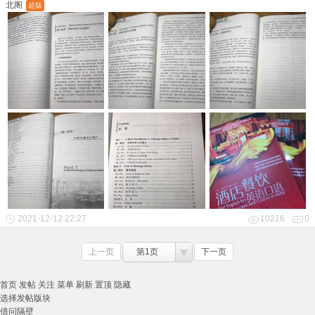
北阁
超版
2021-12-12 22:27
10216
0
上一页
第1页
下一页
首页
发帖
关注
菜单
刷新
置顶
隐藏
选择发帖版块
借问隔壁