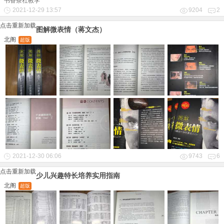
书香茶社教学
2021-12-29 13:57
9204
2
点击重新加载
图解微表情（蒋文杰）
北阁
超版
2021-12-30 06:06
9743
6
点击重新加载
少儿兴趣特长培养实用指南
北阁
超版